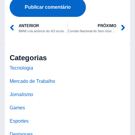
ANTERIOR
PRÓXIMO
BMW cria anúncio do iX3 exclusivamente com inteligência artificial, sem câmeras ou equipe de filmagem
Corrida Nacional do Sesi reúne mais de 60 mil inscritos em 36 cidades no Dia do Trabalhador
Categorias
Tecnologia
Mercado de Trabalho
Jornalismo
Games
Esportes
Destaques