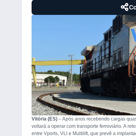
Co
Vitória (ES)
– Após anos recebendo cargas quase
voltará a operar com transporte ferroviário. A r
entre Vports, VLI e Multilift, que prevê a impla