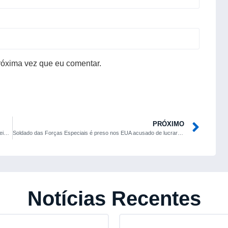
róxima vez que eu comentar.
PRÓXIMO
Bob Iger volta à Thrive Capital como conselheiro um mês após deixar a Disney
Soldado das Forças Especiais é preso nos EUA acusado de lucrar US$ 400 mil em apostas sobre queda de Maduro
Notícias Recentes