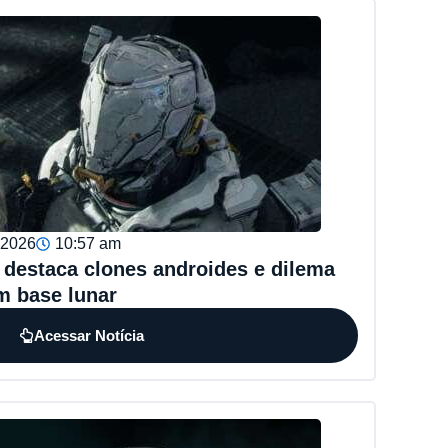
, 2026
10:57 am
destaca clones androides e dilema
m base lunar
Acessar Notícia