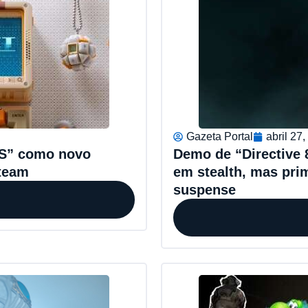
Gazeta Portal
abril 27
S” como novo
Demo de “Directive 8
team
em stealth, mas pri
suspense