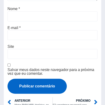
Nome
*
E-mail
*
Site
Salvar meus dados neste navegador para a próxima
vez que eu comentar.
ANTERIOR
PRÓXIMO
Motor BMW M88: histórico, pontos de atenção e possibilidades de preparação
Fã canadense reconstrói raro arcade Wild Gunman ’74, jogo em vídeo da Nintendo lançado em 1974