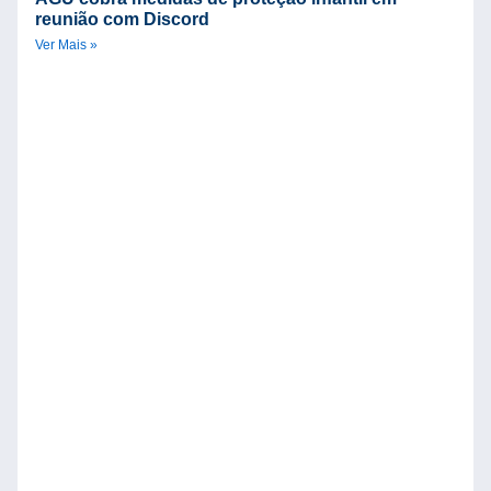
reunião com Discord
Ver Mais »
A
i
s
p
D
p
v
E
Ve