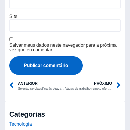
Site
Salvar meus dados neste navegador para a próxima
vez que eu comentar.
ANTERIOR
PRÓXIMO
Seleção se classifica às oitavas, bebê morre em colisão na BR-262 e lista aponta melhores locais para selfies na Grande Vitória
Vagas de trabalho remoto oferecem início rápido e aceitam candidatos sem experiência
Categorias
Tecnologia