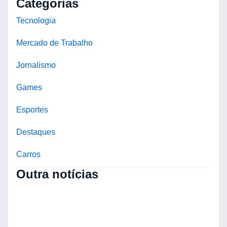
Categorias
Tecnologia
Mercado de Trabalho
Jornalismo
Games
Esportes
Destaques
Carros
Outra notícias
L
P
M
P
B