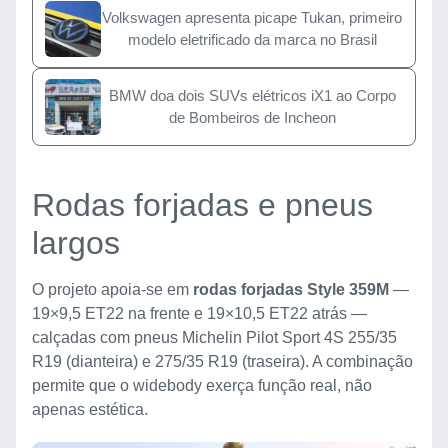
Volkswagen apresenta picape Tukan, primeiro
modelo eletrificado da marca no Brasil
BMW doa dois SUVs elétricos iX1 ao Corpo
de Bombeiros de Incheon
Rodas forjadas e pneus
largos
O projeto apoia-se em
rodas forjadas Style 359M
—
19×9,5 ET22 na frente e 19×10,5 ET22 atrás —
calçadas com pneus Michelin Pilot Sport 4S 255/35
R19 (dianteira) e 275/35 R19 (traseira). A combinação
permite que o widebody exerça função real, não
apenas estética.