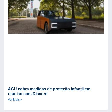
G
M
E
d
C
Ve
AGU cobra medidas de proteção infantil em
reunião com Discord
Ver Mais »