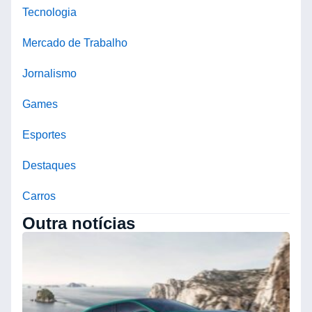
Tecnologia
Mercado de Trabalho
Jornalismo
Games
Esportes
Destaques
Carros
Outra notícias
B
S
U
2
d
n