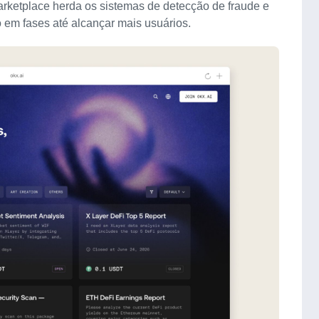
arketplace herda os sistemas de detecção de fraude e
 em fases até alcançar mais usuários.