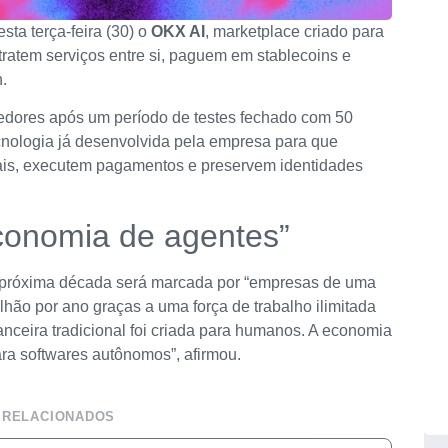
ta terça-feira (30) o
OKX AI
, marketplace criado para
ontratem serviços entre si, paguem em stablecoins e
.
edores após um período de testes fechado com 50
tecnologia já desenvolvida pela empresa para que
ais, executem pagamentos e preservem identidades
economia de agentes”
a próxima década será marcada por “empresas de uma
ão por ano graças a uma força de trabalho ilimitada
nanceira tradicional foi criada para humanos. A economia
ra softwares autônomos”, afirmou.
 RELACIONADOS