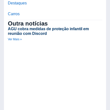
Destaques
Carros
Outra notícias
AGU cobra medidas de proteção infantil em
reunião com Discord
Ver Mais »
A
i
s
p
D
p
v
E
Ve