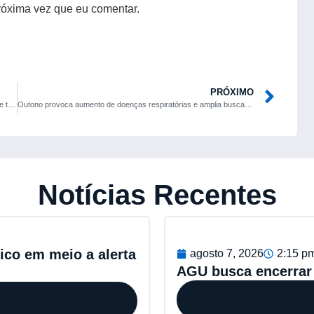
róxima vez que eu comentar.
PRÓXIMO
Latitude apresenta Voyage, plataforma que permite criar RPGs de texto com inteligência artificial
Outono provoca aumento de doenças respiratórias e amplia busca por prevenção no Hospital Santa Rita
Notícias Recentes
pico em meio a alerta
agosto 7, 2026
2:15 p
AGU busca encerrar 