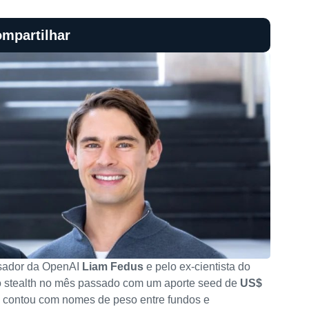
mpartilhar
isador da OpenAI
Liam Fedus
e pelo ex-cientista do
o stealth no mês passado com um aporte seed de
US$
s e contou com nomes de peso entre fundos e