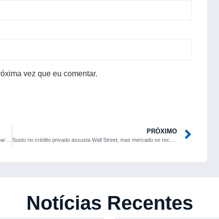
róxima vez que eu comentar.
PRÓXIMO
Próxima geração do BMW X5 pode abandonar tampa traseira bipartida
Susto no crédito privado assusta Wall Street, mas mercado se recupera em dois dias
Notícias Recentes