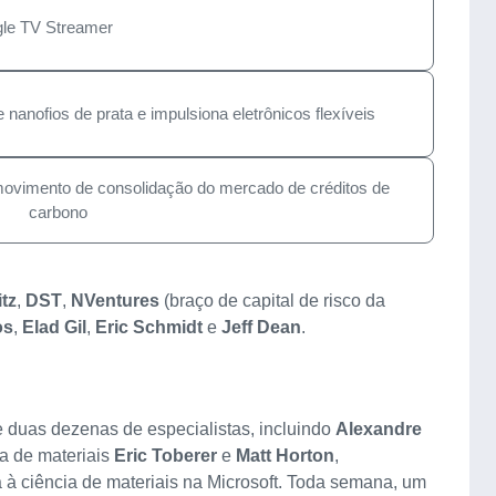
gle TV Streamer
nanofios de prata e impulsiona eletrônicos flexíveis
ovimento de consolidação do mercado de créditos de
carbono
tz
,
DST
,
NVentures
(braço de capital de risco da
os
,
Elad Gil
,
Eric Schmidt
e
Jeff Dean
.
e duas dezenas de especialistas, incluindo
Alexandre
ta de materiais
Eric Toberer
e
Matt Horton
,
 à ciência de materiais na Microsoft. Toda semana, um