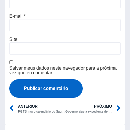
E-mail
*
Site
Salvar meus dados neste navegador para a próxima
vez que eu comentar.
ANTERIOR
PRÓXIMO
FGTS: novo calendário do Saque-Aniversário detalha prazos de retirada até fevereiro de 2027
Governo ajusta expediente de servidores federais em dias de jogos do Brasil na Copa de 2026