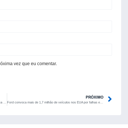
róxima vez que eu comentar.
PRÓXIMO
Próxima geração do BMW i5 deve adotar plataforma 100% elétrica e abandonar base compartilhada
Ford convoca mais de 1,7 milhão de veículos nos EUA por falhas em câmera de ré e tela central