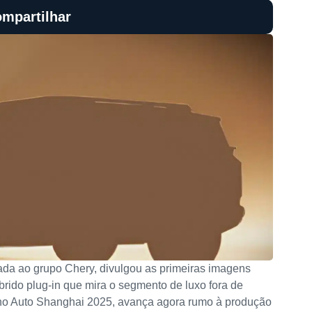
mpartilhar
igada ao grupo Chery, divulgou as primeiras imagens
íbrido plug-in que mira o segmento de luxo fora de
 no Auto Shanghai 2025, avança agora rumo à produção