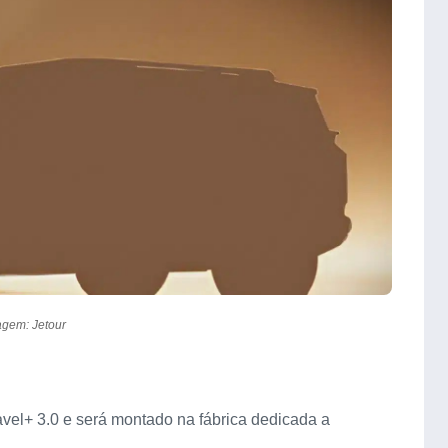
gem: Jetour
Travel+ 3.0 e será montado na fábrica dedicada a