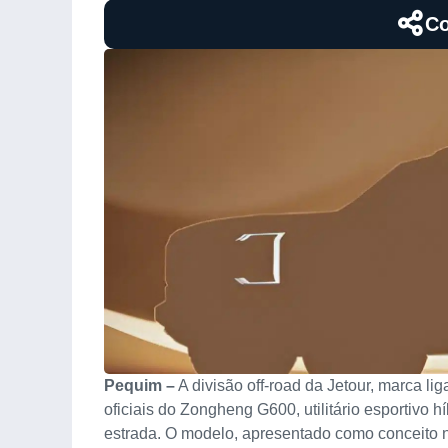
Co
Pequim –
A divisão off-road da Jetour, marca l
oficiais do Zongheng G600, utilitário esportivo h
estrada. O modelo, apresentado como conceito