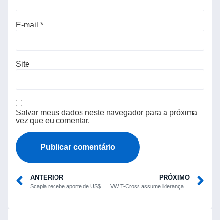
E-mail
*
Site
Salvar meus dados neste navegador para a próxima
vez que eu comentar.
ANTERIOR
PRÓXIMO
Scapia recebe aporte de US$ 63 milhões e mais que dobra avaliação para US$ 500 milhões
VW T-Cross assume liderança dos SUVs mais vendidos no Brasil em maio