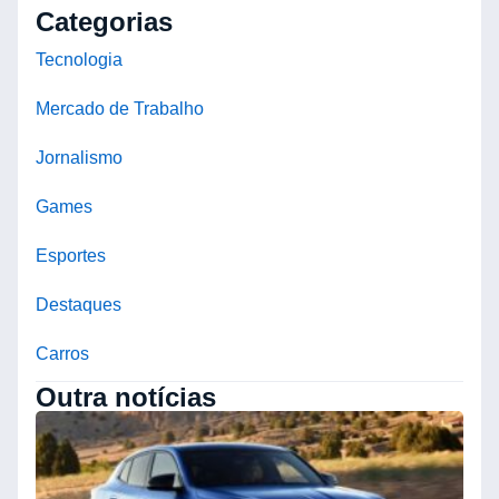
Categorias
Tecnologia
Mercado de Trabalho
Jornalismo
Games
Esportes
Destaques
Carros
Outra notícias
D
o
d