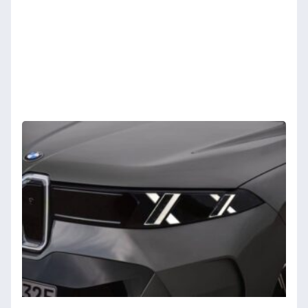
C
e
A
E
L
N
2
Ve