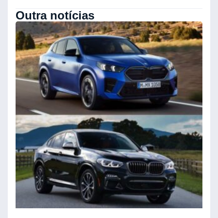
Outra notícias
D
o
d
S
I
Ve