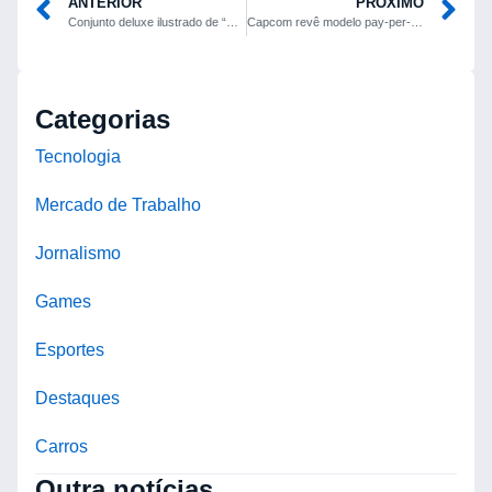
ANTERIOR
PRÓXIMO
Conjunto deluxe ilustrado de “O Senhor dos Anéis” cai de US$ 325 para US$ 108 nos EUA
Capcom revê modelo pay-per-view da Capcom Cup após reação do público
Categorias
Tecnologia
Mercado de Trabalho
Jornalismo
Games
Esportes
Destaques
Carros
Outra notícias