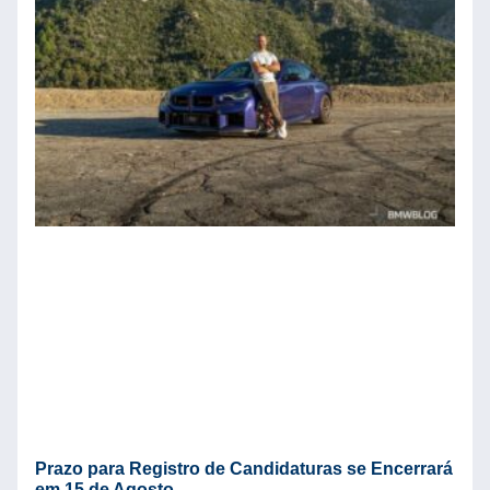
S
c
B
C
P
C
Ve
Prazo para Registro de Candidaturas se Encerrará
em 15 de Agosto