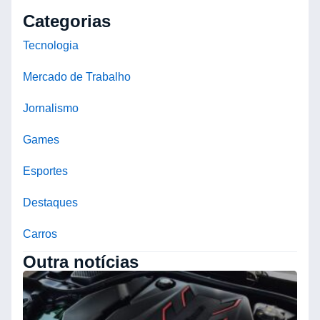
Categorias
Tecnologia
Mercado de Trabalho
Jornalismo
Games
Esportes
Destaques
Carros
Outra notícias
R
d
M