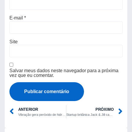
E-mail
*
Site
Salvar meus dados neste navegador para a próxima
vez que eu comentar.
ANTERIOR
PRÓXIMO
Vibração gera peróxido de hidrogênio sem necessidade de eletricidade
Startup britânica Jack & Jill capta US$ 50 milhões para levar IA conversacional ao recrutamento