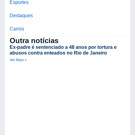
Esportes
Destaques
Carros
Outra notícias
Ex-padre é sentenciado a 48 anos por tortura e
abusos contra enteados no Rio de Janeiro
Ver Mais »
C
d
V
B
R
n
Ve