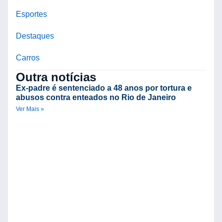
Esportes
Destaques
Carros
Outra notícias
Ex-padre é sentenciado a 48 anos por tortura e
abusos contra enteados no Rio de Janeiro
Ver Mais »
C
d
V
B
R
n
Ve