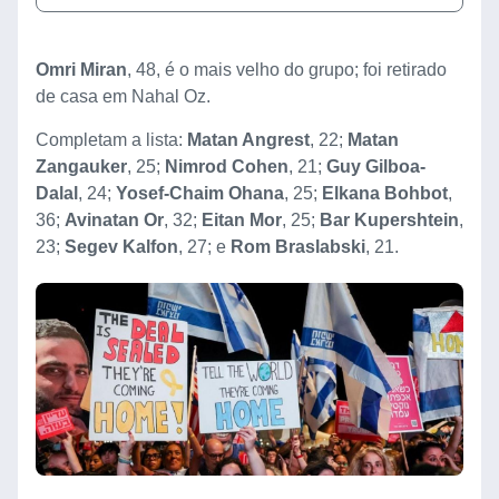
Omri Miran
, 48, é o mais velho do grupo; foi retirado
de casa em Nahal Oz.
Completam a lista:
Matan Angrest
, 22;
Matan
Zangauker
, 25;
Nimrod Cohen
, 21;
Guy Gilboa-
Dalal
, 24;
Yosef-Chaim Ohana
, 25;
Elkana Bohbot
,
36;
Avinatan Or
, 32;
Eitan Mor
, 25;
Bar Kupershtein
,
23;
Segev Kalfon
, 27; e
Rom Braslabski
, 21.