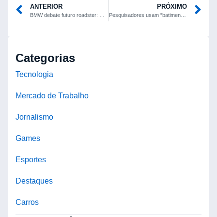
ANTERIOR
PRÓXIMO
BMW debate futuro roadster: motor tradicional ou 100% elétrico?
Pesquisadores usam “batimentos” de ondas gravitacionais para rastrear origem de sinais em pulsares
Categorias
Tecnologia
Mercado de Trabalho
Jornalismo
Games
Esportes
Destaques
Carros