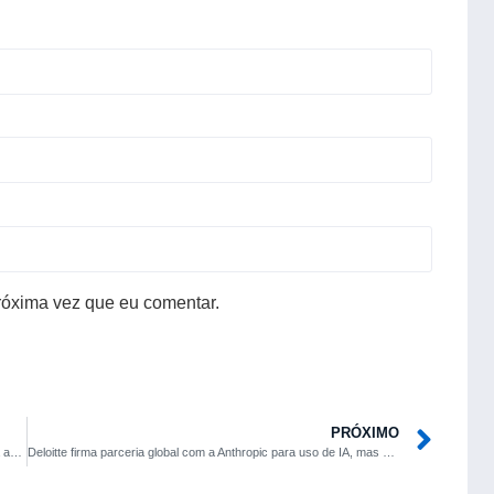
róxima vez que eu comentar.
PRÓXIMO
Fãs de Taylor Swift desconfiam de uso de IA nos vídeos da caça ao tesouro do Google
Deloitte firma parceria global com a Anthropic para uso de IA, mas devolve pagamento ao governo australiano por relatório com erros