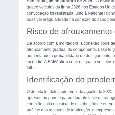
São Paulo, 06 de outubro de 2025
– A BMW anu
quatro veículos da linha 2026 nos Estados Uni
convocação foi registrada junto à National High
possível irregularidade na conexão do cabo posit
Risco de afrouxamento
De acordo com a montadora, a conexão pode ter s
afrouxamento gradual do componente. Essa folga 
aumentando a probabilidade de desligamento rep
incêndio. A BMW afirma que os quatro veículos 
falha.
Identificação do proble
O defeito foi detectado em 7 de agosto de 202
apresentou pane e parou durante teste de rodag
conexão solta na caixa de distribuição de ener
análise dos registros de fabricação, a empresa 