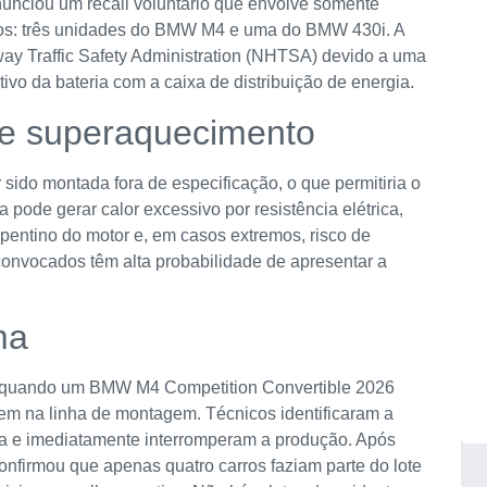
nciou um recall voluntário que envolve somente
dos: três unidades do BMW M4 e uma do BMW 430i. A
way Traffic Safety Administration (NHTSA) devido a uma
ivo da bateria com a caixa de distribuição de energia.
 e superaquecimento
ido montada fora de especificação, o que permitiria o
pode gerar calor excessivo por resistência elétrica,
entino do motor e, em casos extremos, risco de
convocados têm alta probabilidade de apresentar a
ma
5, quando um BMW M4 Competition Convertible 2026
em na linha de montagem. Técnicos identificaram a
gia e imediatamente interromperam a produção. Após
confirmou que apenas quatro carros faziam parte do lote