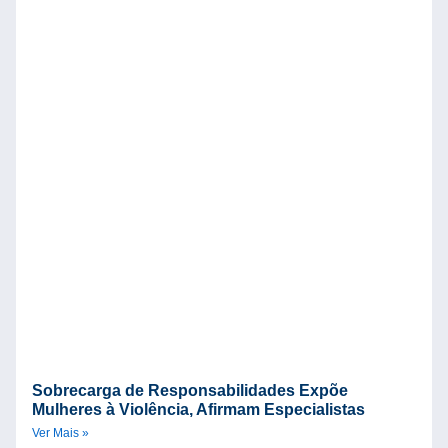
C
M
Ve
Sobrecarga de Responsabilidades Expõe
Mulheres à Violência, Afirmam Especialistas
Ver Mais »