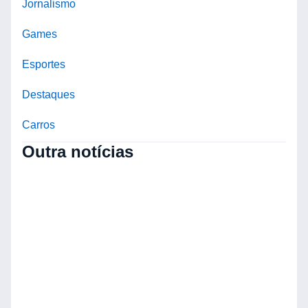
Jornalismo
Games
Esportes
Destaques
Carros
Outra notícias
2
d
M
P
A
e
D
n
C
à
V