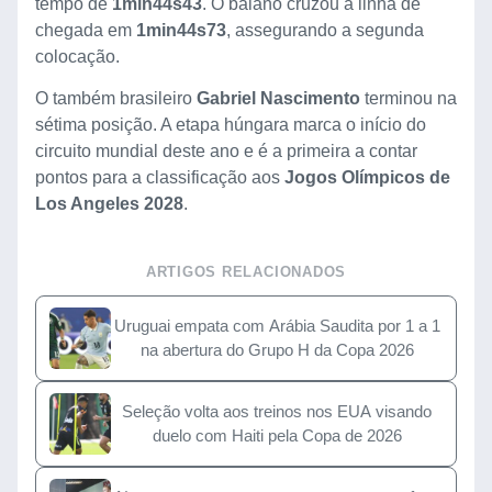
tempo de
1min44s43
. O baiano cruzou a linha de
chegada em
1min44s73
, assegurando a segunda
colocação.
O também brasileiro
Gabriel Nascimento
terminou na
sétima posição. A etapa húngara marca o início do
circuito mundial deste ano e é a primeira a contar
pontos para a classificação aos
Jogos Olímpicos de
Los Angeles 2028
.
ARTIGOS RELACIONADOS
Uruguai empata com Arábia Saudita por 1 a 1
na abertura do Grupo H da Copa 2026
Seleção volta aos treinos nos EUA visando
duelo com Haiti pela Copa de 2026