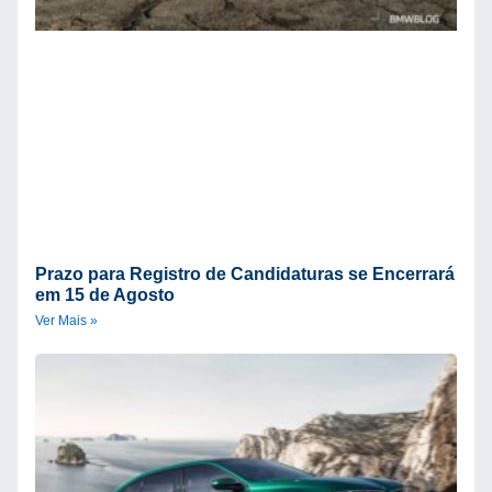
Prazo para Registro de Candidaturas se Encerrará
em 15 de Agosto
Ver Mais »
B
S
U
2
d
n
A