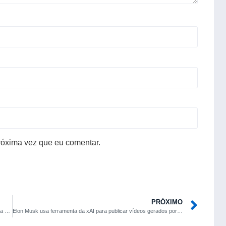
róxima vez que eu comentar.
PRÓXIMO
Apple prepara novos recursos para iPhone com conectividade via satélite, diz Bloomberg
Elon Musk usa ferramenta da xAI para publicar vídeos gerados por IA e reação na rede é imediata