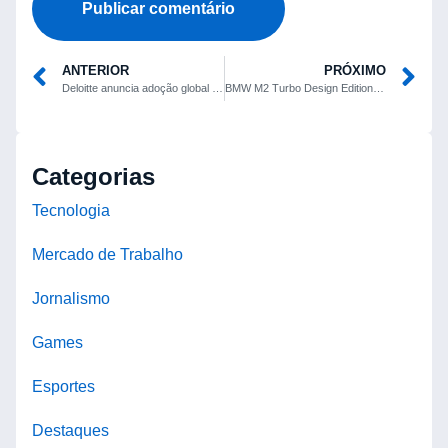
ANTERIOR
PRÓXIMO
Deloitte anuncia adoção global do Claude enquanto devolve US$ 10 milhões por relatório de IA com citações falsas
BMW M2 Turbo Design Edition homenageia o 2002 Turbo e será exclusivo dos EUA
Categorias
Tecnologia
Mercado de Trabalho
Jornalismo
Games
Esportes
Destaques