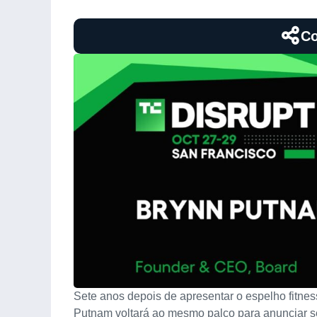
Co
Sete anos depois de apresentar o espelho fitne
Putnam voltará ao mesmo palco para anunciar 