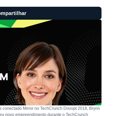
mpartilhar
ss conectado Mirror no TechCrunch Disrupt 2018, Brynn
seu novo empreendimento durante o TechCrunch