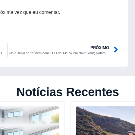
róxima vez que eu comentar.
PRÓXIMO
Queda na reta final ameaça Mets com nova ausência nos playoffs da MLB
Lula e Janja se reúnem com CEO do TikTok em Nova York; plataforma planeja data centers no Ceará
Notícias Recentes