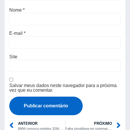
Nome
*
E-mail
*
Site
Salvar meus dados neste navegador para a próxima
vez que eu comentar.
ANTERIOR
PRÓXIMO
BMW convoca modelos 328d 2018 nos EUA por risco de incêndio
Falha simultânea em sistemas automatizados provoca grande pane na AWS e derruba serviços globais