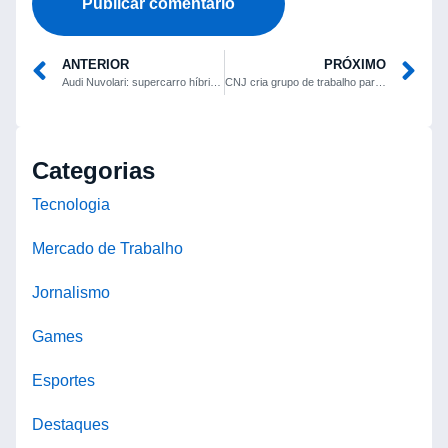
ANTERIOR
PRÓXIMO
Audi Nuvolari: supercarro híbrido V8 de 1.001 cv terá apenas 499 unidades
CNJ cria grupo de trabalho para revisar adicionais pagos a juízes
Categorias
Tecnologia
Mercado de Trabalho
Jornalismo
Games
Esportes
Destaques