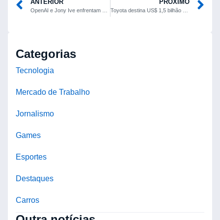
ANTERIOR
PRÓXIMO
OpenAI e Jony Ive enfrentam obstáculos técnicos em dispositivo de IA sem tela
Toyota destina US$ 1,5 bilhão para acelerar ecossistema de startups globais
Categorias
Tecnologia
Mercado de Trabalho
Jornalismo
Games
Esportes
Destaques
Carros
Outra notícias