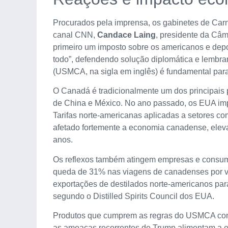
Procurados pela imprensa, os gabinetes de Ca
canal CNN,
Candace Laing
, presidente da Câm
primeiro um imposto sobre os americanos e dep
todo”, defendendo solução diplomática e lemb
(USMCA, na sigla em inglês) é fundamental para
O Canadá é tradicionalmente um dos principais 
de China e México. No ano passado, os EUA im
Tarifas norte-americanas aplicadas a setores co
afetado fortemente a economia canadense, ele
anos.
Os reflexos também atingem empresas e consum
queda de 31% nas viagens de canadenses por via
exportações de destilados norte-americanos pa
segundo o Distilled Spirits Council dos EUA.
Produtos que cumprem as regras do USMCA conti
as ameaças recorrentes de Trump alimentam a e