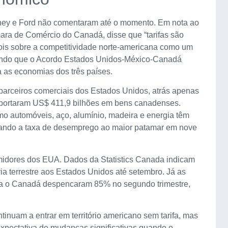
rney e Ford não comentaram até o momento. Em nota ao
ara de Comércio do Canadá, disse que “tarifas são
ois sobre a competitividade norte-americana como um
rando que o Acordo Estados Unidos-México-Canadá
 as economias dos três países.
parceiros comerciais dos Estados Unidos, atrás apenas
portaram US$ 411,9 bilhões em bens canadenses.
mo automóveis, aço, alumínio, madeira e energia têm
vando a taxa de desemprego ao maior patamar em nove
idores dos EUA. Dados da Statistics Canada indicam
 terrestre aos Estados Unidos até setembro. Já as
ra o Canadá despencaram 85% no segundo trimestre,
nuam a entrar em território americano sem tarifa, mas
xpectativa de mudanças significativas quando o