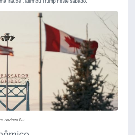
uma fraude”, afirmou Trump neste sábado.
m: Auzinea Bac
nômico