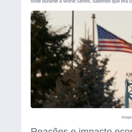
noite durante a World Series, sabendo que era 
Image
Reações e impacto eco