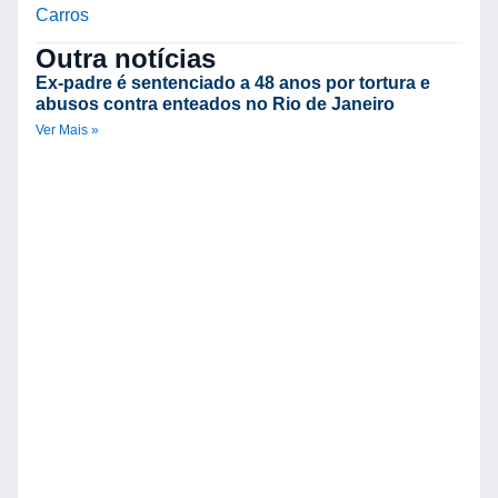
Carros
Outra notícias
Ex-padre é sentenciado a 48 anos por tortura e
abusos contra enteados no Rio de Janeiro
Ver Mais »
C
d
V
B
R
n
Ve