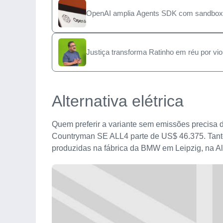
OpenAI amplia Agents SDK com sandbox e
Justiça transforma Ratinho em réu por vio
Alternativa elétrica
Quem preferir a variante sem emissões precisa
Countryman SE ALL4 parte de US$ 46.375. Tanto
produzidas na fábrica da BMW em Leipzig, na 