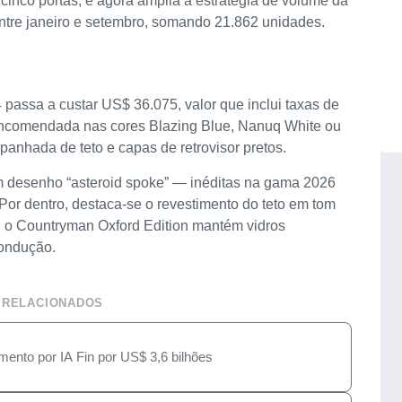
 cinco portas, e agora amplia a estratégia de volume da
ntre janeiro e setembro, somando 21.862 unidades.
assa a custar US$ 36.075, valor que inclui taxas de
 encomendada nas cores Blazing Blue, Nanuq White ou
anhada de teto e capas de retrovisor pretos.
m desenho “asteroid spoke” — inéditas na gama 2026
or dentro, destaca-se o revestimento do teto em tom
, o Countryman Oxford Edition mantém vidros
condução.
 RELACIONADOS
mento por IA Fin por US$ 3,6 bilhões