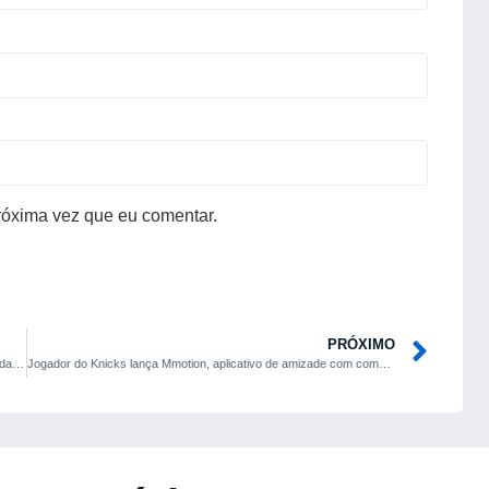
róxima vez que eu comentar.
PRÓXIMO
Papa Francisco pede que avanços em IA respeitem a santidade da vida humana
Jogador do Knicks lança Mmotion, aplicativo de amizade com compartilhamento de localização