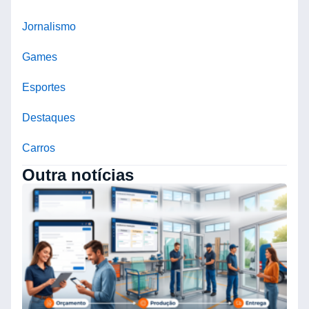
Jornalismo
Games
Esportes
Destaques
Carros
Outra notícias
O
B
N
C
E
O
C
A
E
S