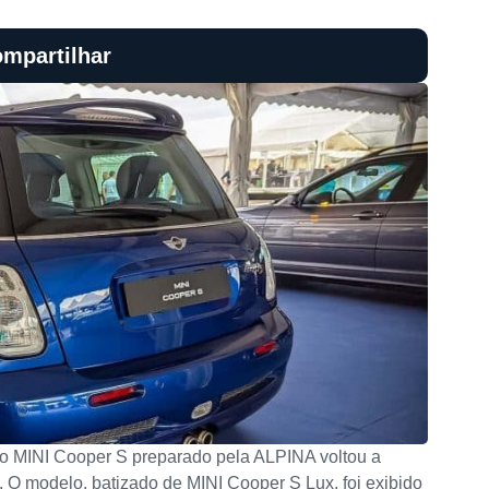
mpartilhar
o MINI Cooper S preparado pela ALPINA voltou a
O modelo, batizado de MINI Cooper S Lux, foi exibido