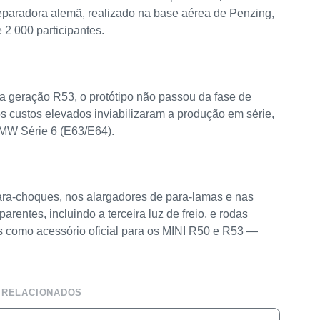
eparadora alemã, realizado na base aérea de Penzing,
 2 000 participantes.
 geração R53, o protótipo não passou da fase de
 custos elevados inviabilizaram a produção em série,
MW Série 6 (E63/E64).
ara-choques, nos alargadores de para-lamas e nas
arentes, incluindo a terceira luz de freio, e rodas
as como acessório oficial para os MINI R50 e R53 —
 RELACIONADOS