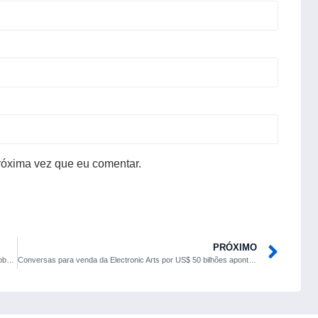
róxima vez que eu comentar.
PRÓXIMO
Megaprojetos bilionários de infraestrutura sustentam a corrida global por IA
Conversas para venda da Electronic Arts por US$ 50 bilhões apontam para cenário de consolidação nos games