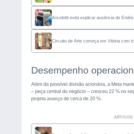
Ancelotti evita explicar ausência de End
Circuito de Arte começa em Vitória com to
Desempenho operaciona
Além da possível divisão acionária, a Meta mant
– peça central do negócio – cresceu 22 % no segu
projeta avanço de cerca de 20 %.
ARTIGOS