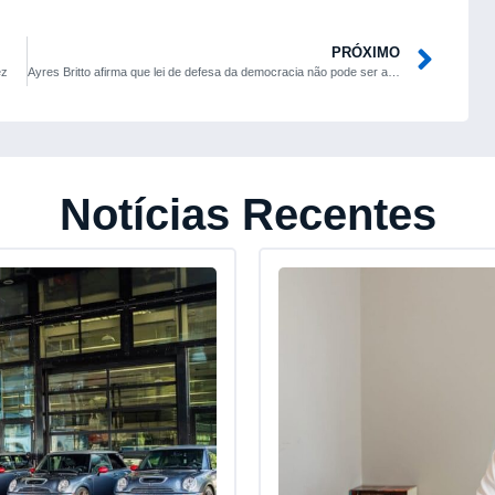
PRÓXIMO
ez
Ayres Britto afirma que lei de defesa da democracia não pode ser abrandada e ressalta que STF dará palavra final
Notícias Recentes