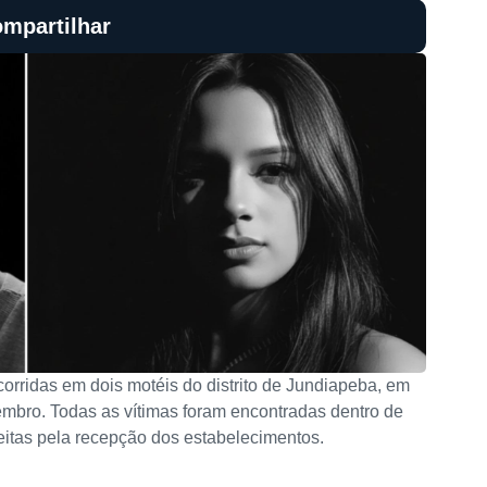
mpartilhar
corridas em dois motéis do distrito de Jundiapeba, em
embro. Todas as vítimas foram encontradas dentro de
eitas pela recepção dos estabelecimentos.