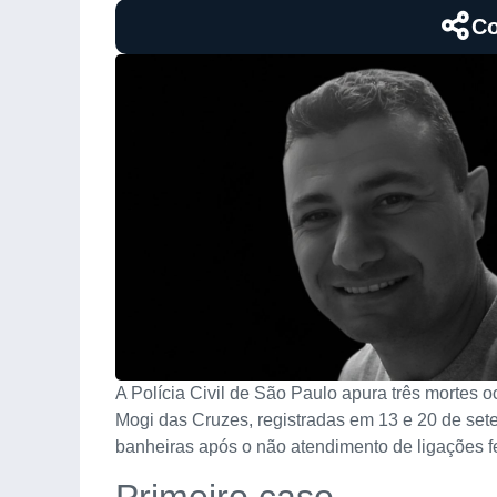
Co
A Polícia Civil de São Paulo apura três mortes o
Mogi das Cruzes, registradas em 13 e 20 de set
banheiras após o não atendimento de ligações f