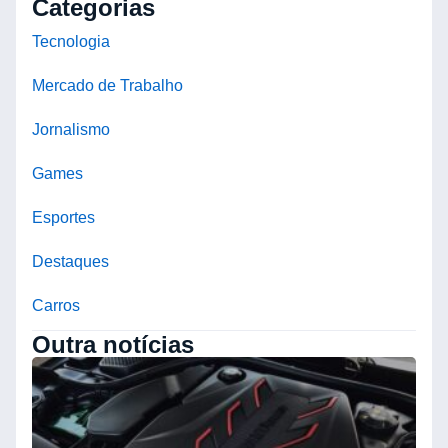
Categorias
Tecnologia
Mercado de Trabalho
Jornalismo
Games
Esportes
Destaques
Carros
Outra notícias
R
d
M
R