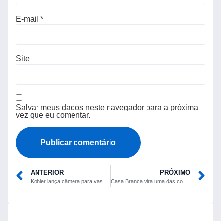
E-mail
*
Site
Salvar meus dados neste navegador para a próxima
vez que eu comentar.
ANTERIOR
PRÓXIMO
Kohler lança câmera para vaso sanitário que monitora fezes e hidratação
Casa Branca vira uma das contas mais bloqueadas no Bluesky em menos de 48 horas