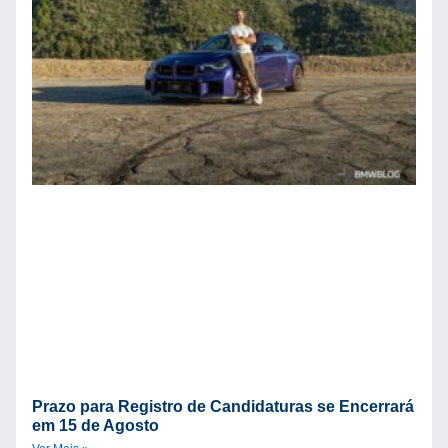
c
B
C
P
C
Ve
Prazo para Registro de Candidaturas se Encerrará
em 15 de Agosto