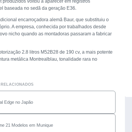
produzidos voltou a aparecer em registros
vel baseada no sedã da geração E36.
dicional encarroçadora alemã Baur, que substituiu o
róprio. A empresa, conhecida por trabalhados desde
ovo nicho quando as montadoras passaram a fabricar
torização 2.8 litros M52B28 de 190 cv, a mais potente
ntura metálica Montrealblau, tonalidade rara no
 RELACIONADOS
l Edge no Japão
úne 21 Modelos em Munique