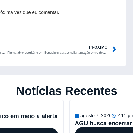
róxima vez que eu comentar.
PRÓXIMO
Pokémon Pokopia ganha data de lançamento e será exclusivo do Nintendo Switch 2
Figma abre escritório em Bengaluru para ampliar atuação entre desenvolvedores indianos
Notícias Recentes
pico em meio a alerta
agosto 7, 2026
2:15 p
AGU busca encerrar 