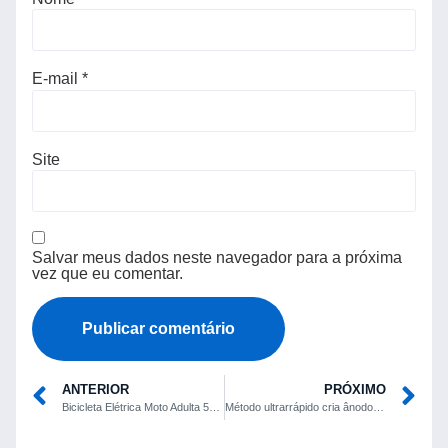
E-mail
*
Site
Salvar meus dados neste navegador para a próxima
vez que eu comentar.
ANTERIOR
PRÓXIMO
Bicicleta Elétrica Moto Adulta 500w WeHawk Review: Vale a Pena?
Método ultrarrápido cria ânodos de lítio mais eficientes em poucos segundos