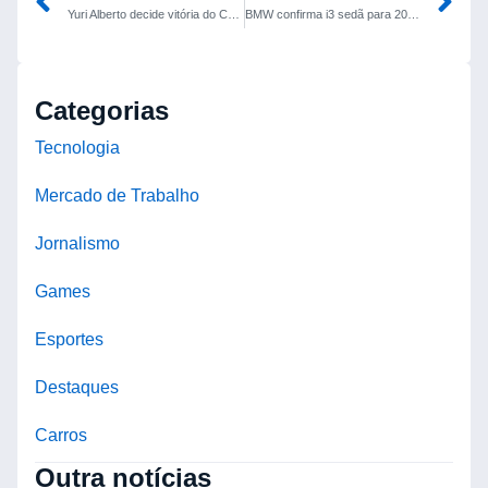
Yuri Alberto decide vitória do Corinthians sobre o Mirassol e é avaliado com nota 9 por Juca Kfouri
BMW confirma i3 sedã para 2027; estreia será na versão 50 xDrive
Categorias
Tecnologia
Mercado de Trabalho
Jornalismo
Games
Esportes
Destaques
Carros
Outra notícias