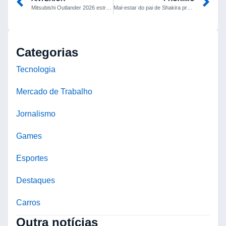
Mitsubishi Outlander 2026 estreia nos EUA com motor 1.5 turbo mild-hybrid e preço inicial de US$ 29.995
Mal-estar do pai de Shakira provoca atraso de 1h20 em show na Praia de Copacabana
Categorias
Tecnologia
Mercado de Trabalho
Jornalismo
Games
Esportes
Destaques
Carros
Outra notícias