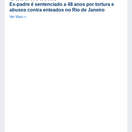
Ex-padre é sentenciado a 48 anos por tortura e
abusos contra enteados no Rio de Janeiro
Ver Mais »
C
d
V
B
R
n
Ve