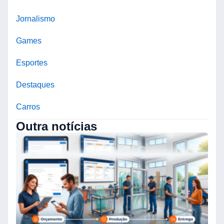
Jornalismo
Games
Esportes
Destaques
Carros
Outra notícias
O
B
N
C
E
O
C
A
E
S