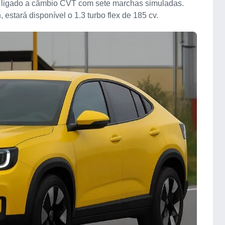
, ligado a câmbio CVT com sete marchas simuladas.
estará disponível o 1.3 turbo flex de 185 cv.