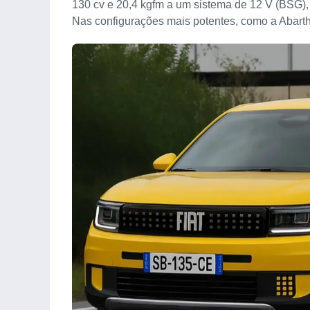
130 cv e 20,4 kgfm a um sistema de 12 V (BSG)
Nas configurações mais potentes, como a Abarth, 