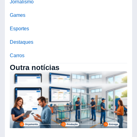
Jornalismo
Games
Esportes
Destaques
Carros
Outra notícias
O
B
N
C
E
O
C
A
E
S
V