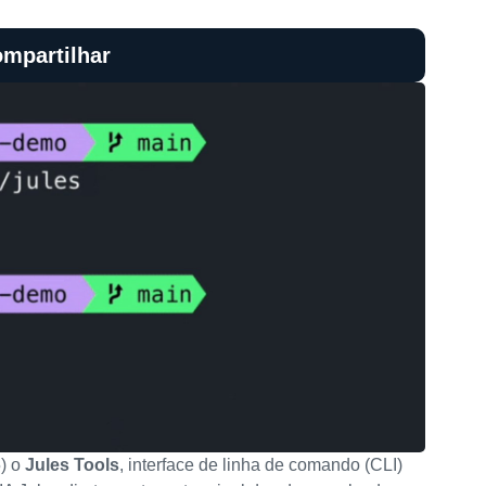
mpartilhar
5) o
Jules Tools
, interface de linha de comando (CLI)