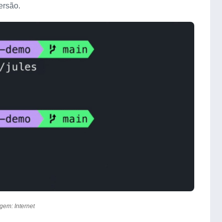
ersão.
gem: Internet