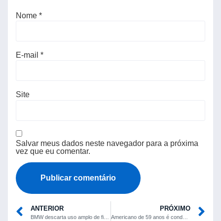
Nome
*
E-mail
*
Site
Salvar meus dados neste navegador para a próxima
vez que eu comentar.
ANTERIOR
PRÓXIMO
BMW descarta uso amplo de fibra de carbono na futura linha Neue Klasse
Americano de 59 anos é condenado por tentativa de matar Trump e pode pegar prisão perpétua