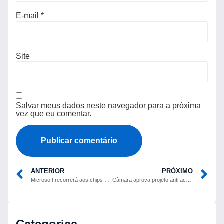
E-mail
*
Site
Salvar meus dados neste navegador para a próxima
vez que eu comentar.
ANTERIOR
PRÓXIMO
Microsoft recorrerá aos chips desenvolvidos pela OpenAI para reforçar sua divisão de semicondutores
Câmara aprova projeto antifacção sem inclusão de terrorismo e após tentativa de adiamento pelo governo