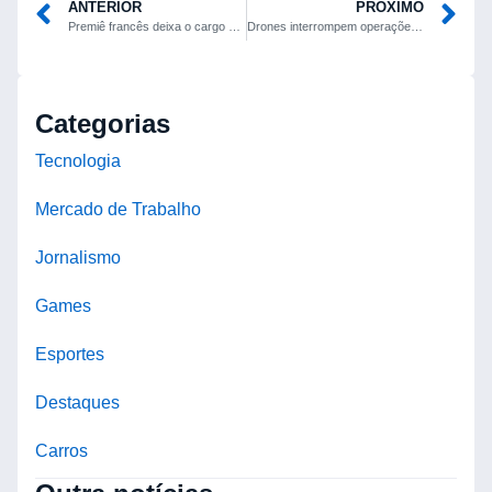
ANTERIOR
PRÓXIMO
Premiê francês deixa o cargo após 27 dias e acusa oposição de agir por “egos”
Drones interrompem operações e provocam suspensão de voos no Aeroporto de Oslo
Categorias
Tecnologia
Mercado de Trabalho
Jornalismo
Games
Esportes
Destaques
Carros