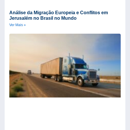
Análise da Migração Europeia e Conflitos em
Jerusalém no Brasil no Mundo
Ver Mais »
O
d
A
d
D
d
n
d
D
C
M
d
Ve