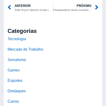
ANTERIOR
PRÓXIMO
Rolls-Royce Spectre recebe rodas de 24 polegadas em preparação da SPOFEC
Pesquisadores fazem excitons “escuros” brilharem e apontam novos rumos para a nanofotônica
Categorias
Tecnologia
Mercado de Trabalho
Jornalismo
Games
Esportes
Destaques
Carros