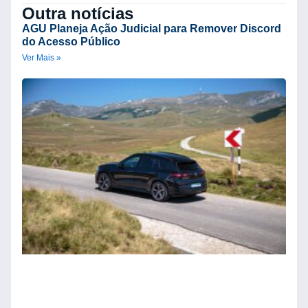
Outra notícias
AGU Planeja Ação Judicial para Remover Discord
do Acesso Público
Ver Mais »
A
M
G
4
N
R
E
M
A
Ve